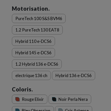
Motorisation.
PureTech 100 S&S BVM6
1.2 PureTech 130 EAT8
Hybrid 110 e-DCS6
Hybrid 145 e-DCS6
1.2 Hybrid 136 e-DCS6
electrique 136 ch
Hybrid 136 e-DCS6
Coloris.
Rouge Elixir
Noir Perla Nera
Bleu Obsession
Gris Artense