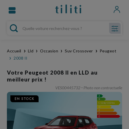
Accueil
Lld
Occasion
Suv Crossover
Peugeot
2008 II
Votre Peugeot 2008 II en LLD au
meilleur prix !
VES00445732
Photo non contractuelle
A
EN STOCK
B
C
126g CO2/km
D
E
F
G