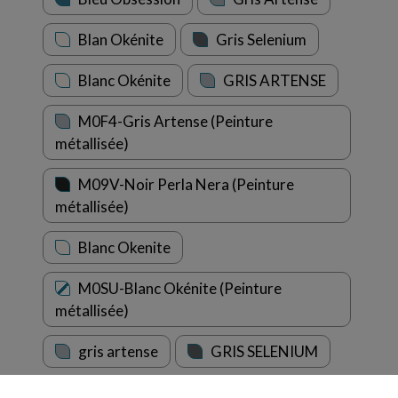
Blan Okénite
Gris Selenium
Blanc Okénite
GRIS ARTENSE
M0F4-Gris Artense (Peinture
métallisée)
M09V-Noir Perla Nera (Peinture
métallisée)
Blanc Okenite
M0SU-Blanc Okénite (Peinture
métallisée)
gris artense
GRIS SELENIUM
BLEU OBSESSIO
Blanc okenite