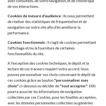
avez consultées, de votre navigation, et de l'historique
de vos interactions.
Cookies de mesure d'audience :
ils nous permettent
Focus technique
de réaliser des statistiques de fréquentation et de
navigation sur notre site afin d'en améliorer la
performance.
Cookies fonctionnels :
il s'agit de cookies permettant
5 Places
Manuelle
Essence
434L
l'affichage et/ou la fourniture de certaines
fonctionnalités du site.
A l'exception des cookies techniques, le dépôt et la
lecture de ces traceurs requiert votre accord. Vous
pouvez personnaliser vos choix concernant le dépôt de
Spécifications techniques
ces cookies grâce au bouton
"personnaliser mes
choix"
ci-dessous ou décider de
"tout accepter"
. tiliti
pourra associer les informations de navigation
Confort
collectées par ces Cookies, pour les finalités acceptées,
avec les données personnelles collectées ou générées