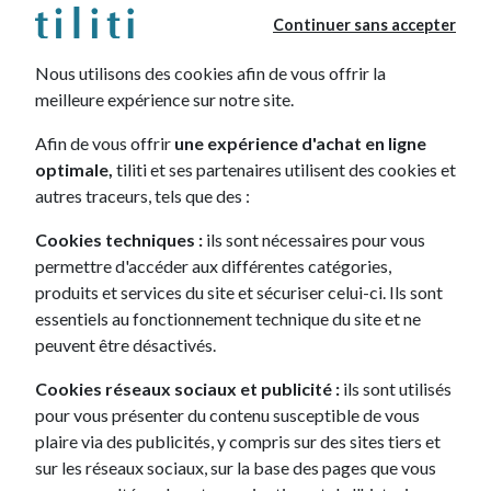
Continuer sans accepter
BLANC OKE / T.N
NOIR
Nous utilisons des cookies afin de vous offrir la
BLEU OBSE /T.N
Gris
meilleure expérience sur notre site.
M0LD-Gris Sélénium (Peinture
Afin de vous offrir
une expérience d'achat en ligne
optimale,
tiliti et ses partenaires utilisent des cookies et
métallisée)
autres traceurs, tels que des :
Noir perla nera
Cookies techniques :
ils sont nécessaires pour vous
permettre d'accéder aux différentes catégories,
Finition.
produits et services du site et sécuriser celui-ci. Ils sont
essentiels au fonctionnement technique du site et ne
Allure
GT
GT Exclusive
Style
peuvent être désactivés.
Cookies réseaux sociaux et publicité :
ils sont utilisés
pour vous présenter du contenu susceptible de vous
PERSONNALISER MON LEASING
plaire via des publicités, y compris sur des sites tiers et
sur les réseaux sociaux, sur la base des pages que vous