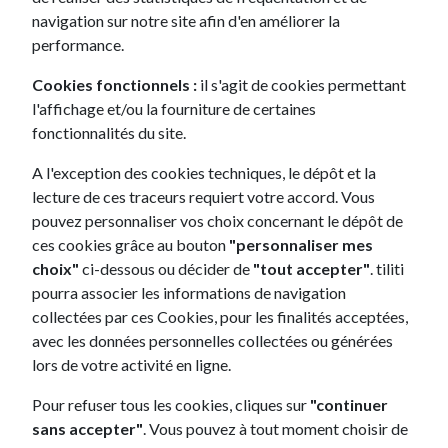
recommande car le suivi est au top!!
navigation sur notre site afin d'en améliorer la
Voir tous les avis
performance.
Cookies fonctionnels :
il s'agit de cookies permettant
l'affichage et/ou la fourniture de certaines
fonctionnalités du site.
A l'exception des cookies techniques, le dépôt et la
lecture de ces traceurs requiert votre accord. Vous
Appelez-nous.
pouvez personnaliser vos choix concernant le dépôt de
Nos conseillers à votre écoute 6
ces cookies grâce au bouton
"personnaliser mes
jours / 7.
choix"
ci-dessous ou décider de
"tout accepter"
. tiliti
pourra associer les informations de navigation
Lundi au jeudi 9h - 19h
collectées par ces Cookies, pour les finalités acceptées,
Vendredi 9h - 18h
avec les données personnelles collectées ou générées
Samedi 9h - 12h / 13h - 17h
lors de votre activité en ligne.
09 72 39 72 00
Pour refuser tous les cookies, cliques sur
"continuer
sans accepter"
. Vous pouvez à tout moment choisir de