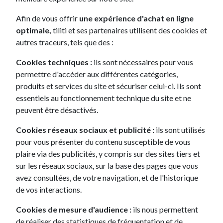
souhaitez vous y opposer, merci d'en informer votre interlocuteur.
Pour plus d'informations, merci de consulter notre
politique de
Afin de vous offrir
une expérience d'achat en ligne
confidentialité.
optimale,
tiliti et ses partenaires utilisent des cookies et
autres traceurs, tels que des :
Votre satisfaction
Cookies techniques :
ils sont nécessaires pour vous
est notre priorité
permettre d'accéder aux différentes catégories,
produits et services du site et sécuriser celui-ci. Ils sont
‘‘
essentiels au fonctionnement technique du site et ne
peuvent être désactivés.
Cookies réseaux sociaux et publicité :
ils sont utilisés
pour vous présenter du contenu susceptible de vous
Mylène Mounichy
plaire via des publicités, y compris sur des sites tiers et
26/06/2025
sur les réseaux sociaux, sur la base des pages que vous
ur votre
Bonjour, j'ai pris récemment une location et
Au top til
avez consultées, de votre navigation, et de l'historique
ure
franchement tout se passe super bien car j'ai eu
personnel
de vos interactions.
affaire a un conseiller super, Monsieur Melih. Il
est professionnel et très sympa!! Je suis
Cookies de mesure d'audience :
ils nous permettent
vraiment satisfaite d'avoir franchi le pas. Je
de réaliser des statistiques de fréquentation et de