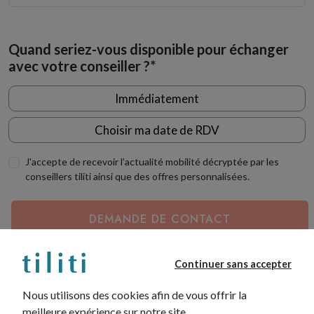
Quand seriez-vous disponible pour échanger
avec votre conseiller ?*
Immédiatement
Choisir ma date de RDV
J'accepte de recevoir l’actualité mobilité décryptée par les
conseillers tiliti ainsi que des offres personnalisées.
DEMANDE DE CONTACT
Les champs identifiés par un astérisque (*) sont nécessaires au
Continuer sans accepter
traitement de votre demande.
tiliti collecte vos données afin de vous recontacter dans le cadre de
Nous utilisons des cookies afin de vous offrir la
votre demande. Les appels téléphoniques sont enregistrés. Si vous
meilleure expérience sur notre site.